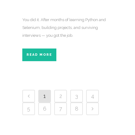
You did it. After months of learning Python and
Selenium, building projects, and surviving
interviews — you got the job.
READ MORE
1
2
3
4
5
6
7
8