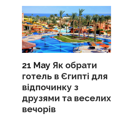
21 May
Як обрати
готель в Єгипті для
відпочинку з
друзями та веселих
вечорів