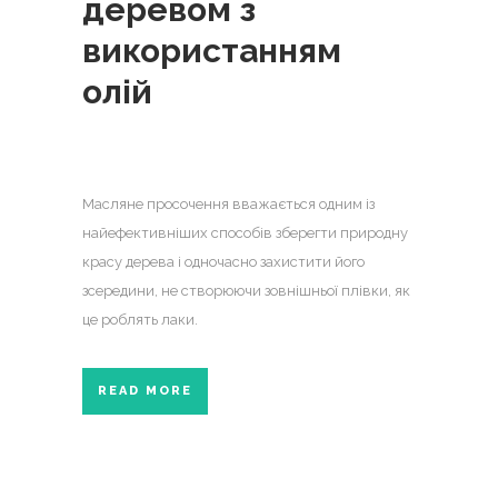
деревом з
використанням
олій
Масляне просочення вважається одним із
найефективніших способів зберегти природну
красу дерева і одночасно захистити його
зсередини, не створюючи зовнішньої плівки, як
це роблять лаки.
READ MORE