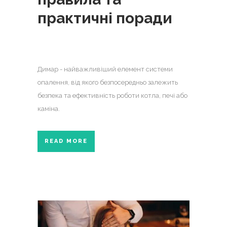
практичні поради
Димар - найважливіший елемент системи
опалення, від якого безпосередньо залежить
безпека та ефективність роботи котла, печі або
каміна.
READ MORE