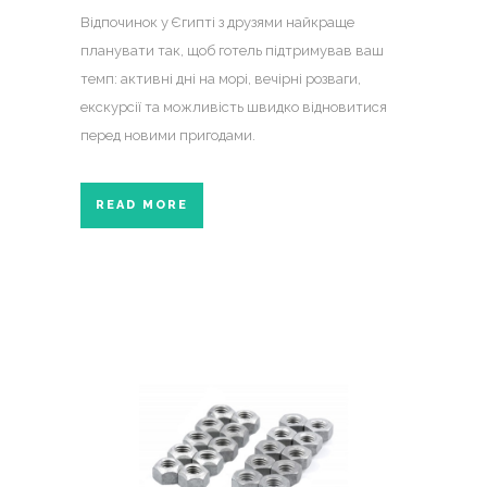
Відпочинок у Єгипті з друзями найкраще
планувати так, щоб готель підтримував ваш
темп: активні дні на морі, вечірні розваги,
екскурсії та можливість швидко відновитися
перед новими пригодами.
READ MORE