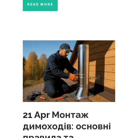
READ MORE
21 Apr
Монтаж
димоходів: основні
правила та