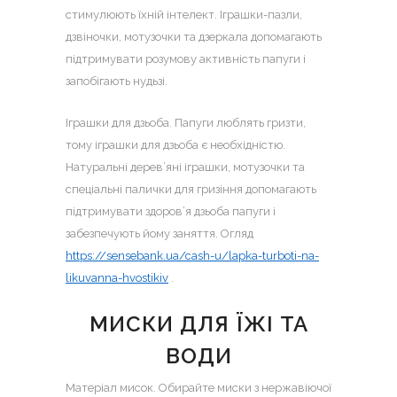
стимулюють їхній інтелект. Іграшки-пазли,
дзвіночки, мотузочки та дзеркала допомагають
підтримувати розумову активність папуги і
запобігають нудьзі.
Іграшки для дзьоба. Папуги люблять гризти,
тому іграшки для дзьоба є необхідністю.
Натуральні дерев’яні іграшки, мотузочки та
спеціальні палички для гризіння допомагають
підтримувати здоров’я дзьоба папуги і
забезпечують йому заняття. Огляд
https://sensebank.ua/cash-u/lapka-turboti-na-
likuvanna-hvostikiv
.
МИСКИ ДЛЯ ЇЖІ ТА
ВОДИ
Матеріал мисок. Обирайте миски з нержавіючої