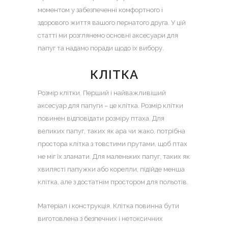
моментом у забезпеченні комфортного і
здорового життя вашого пернатого друга.
У цій
статті ми розглянемо основні аксесуари для
папуг та надамо поради щодо їх вибору.
КЛІТКА
Розмір клітки. Перший і найважливіший
аксесуар для папуги – це клітка. Розмір клітки
повинен відповідати розміру птаха. Для
великих папуг, таких як ара чи жако, потрібна
простора клітка з товстими прутами, щоб птах
не міг їх зламати. Для маленьких папуг, таких як
хвилясті папужки або корелли, підійде менша
клітка, але з достатнім простором для польотів.
Матеріал і конструкція. Клітка повинна бути
виготовлена з безпечних і нетоксичних