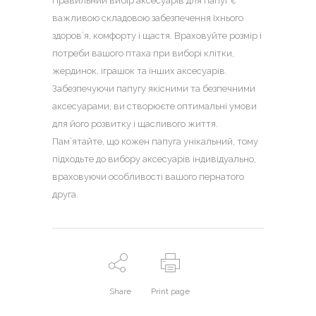
Правильний вибір аксесуарів для папуг є
важливою складовою забезпечення їхнього
здоров’я, комфорту і щастя. Враховуйте розмір і
потреби вашого птаха при виборі клітки,
жердинок, іграшок та інших аксесуарів.
Забезпечуючи папугу якісними та безпечними
аксесуарами, ви створюєте оптимальні умови
для його розвитку і щасливого життя.
Пам’ятайте, що кожен папуга унікальний, тому
підходьте до вибору аксесуарів індивідуально,
враховуючи особливості вашого пернатого
друга.
Share
Print page