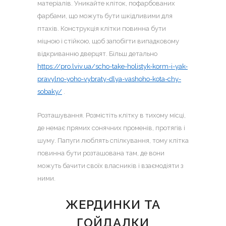
матеріалів. Уникайте кліток, пофарбованих
фарбами, що можуть бути шкідливими для
птахів. Конструкція клітки повинна бути
міцною і стійкою, щоб запобігти випадковому
відкриванню дверцят. Більш детально
https://pro.lviv.ua/scho-take-holistyk-korm-i-yak-
pravylno-yoho-vybraty-dlya-vashoho-kota-chy-
sobaky/
.
Розташування. Розмістіть клітку в тихому місці,
де немає прямих сонячних променів, протягів і
шуму. Папуги люблять спілкування, тому клітка
повинна бути розташована там, де вони
можуть бачити своїх власників і взаємодіяти з
ними.
ЖЕРДИНКИ ТА
ГОЙДАЛКИ