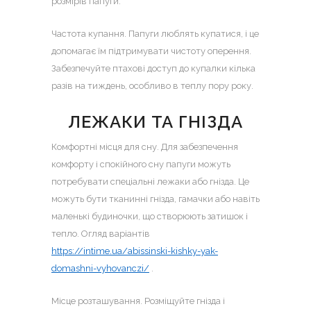
розмірів папуги.
Частота купання. Папуги люблять купатися, і це
допомагає їм підтримувати чистоту оперення.
Забезпечуйте птахові доступ до купалки кілька
разів на тиждень, особливо в теплу пору року.
ЛЕЖАКИ ТА ГНІЗДА
Комфортні місця для сну. Для забезпечення
комфорту і спокійного сну папуги можуть
потребувати спеціальні лежаки або гнізда. Це
можуть бути тканинні гнізда, гамачки або навіть
маленькі будиночки, що створюють затишок і
тепло. Огляд варіантів
https://intime.ua/abissinski-kishky-yak-
domashni-vyhovanczi/
.
Місце розташування. Розміщуйте гнізда і