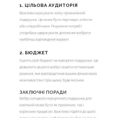
1. ЦІЛЬОВА АУДИТОРІЯ
Важливо врахувати, кому призначений
подарунок. Це може бути партнери, клієнти
або співробітники. Розуміння потреб і
уподобань одержувачів допоможе вибрати
найбільш відповідний варіант.
2. БЮДЖЕТ
Оцініть свій бюджет на новорічні подарунки. Це
дозволить звузити вибір і знайти оптимальне
рішення, яке відповідатиме вашим фінансовим
можливостям і при цьому буде якісним.
ЗАКЛЮЧНІ ПОРАДИ
Вибір солодкого новорічного подарунка для
компаній може бути як приємним, так і
корисним процесом. Важливо підійти до цього