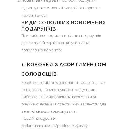
Позитивний ефект
– солодкі подарунки
підвищують святковий настрій і створюють
приємні емоції.
ВИДИ СОЛОДКИХ НОВОРІЧНИХ
ПОДАРУНКІВ
При виборі солодких новорічних подарунків
для компаній варто розглянути кілька
популярних варіантів:
1. КОРОБКИ З АСОРТИМЕНТОМ
СОЛОДОЩІВ
Коробки, що містять різноманітні солодощі, такі
як шоколад, печиво, цукерки, є відмінним
вибором. Вони дозволяють насолодитися
різними смаками і є практичним варіантом для
великої кількості одержувачів.
https://novogodnie-
podarki.com.ua/uk/products/vybraty-