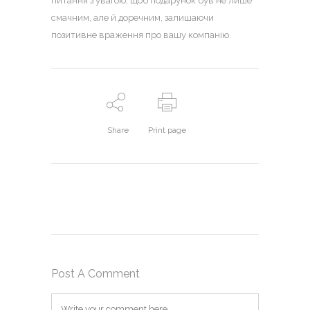
питання з увагою, щоб подарунок був не лише
смачним, але й доречним, залишаючи
позитивне враження про вашу компанію.
Share
Print page
Post A Comment