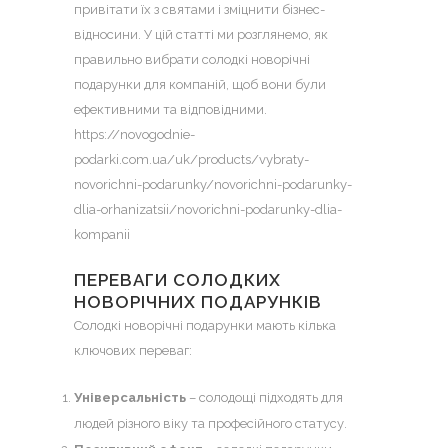
привітати їх з святами і зміцнити бізнес-
відносини. У цій статті ми розглянемо, як
правильно вибрати солодкі новорічні
подарунки для компаній, щоб вони були
ефективними та відповідними.
https://novogodnie-
podarki.com.ua/uk/products/vybraty-
novorichni-podarunky/novorichni-podarunky-
dlia-orhanizatsii/novorichni-podarunky-dlia-
kompanii
ПЕРЕВАГИ СОЛОДКИХ
НОВОРІЧНИХ ПОДАРУНКІВ
Солодкі новорічні подарунки мають кілька
ключових переваг:
Універсальність
– солодощі підходять для
людей різного віку та професійного статусу.