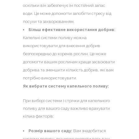
оскільки він забезпечує їм постійний запас
води. Це може допомогти запобігти стресу від
посухи та захворюванням.
Більш ефективне використання добрив:
Капельні системи поливу можна
використовувати для внесення добрив
безпосередньо до коренів рослин. Це може
допомогти вашим рослинам краще засвоювати
добрива та зменшити кількість добрив, які вам
потрібно використовувати.
Як вибрати систему капельного поливу:
При виборі системи і
стрічки для капельного
поливу
для вашого саду важливо врахувати
кілька факторів:
Розмір вашого саду:
Вам знадобиться
система поливу, яка може охопити весь ваш