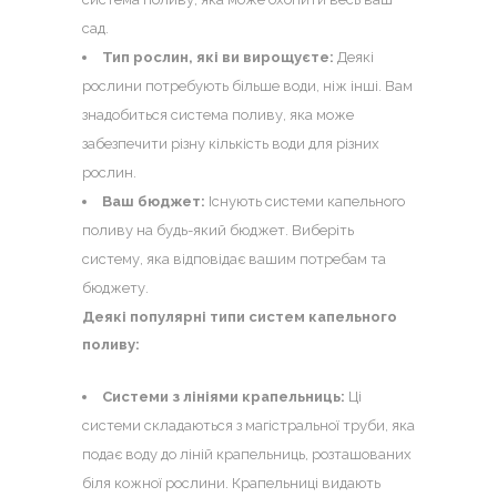
сад.
Тип рослин, які ви вирощуєте:
Деякі
рослини потребують більше води, ніж інші. Вам
знадобиться система поливу, яка може
забезпечити різну кількість води для різних
рослин.
Ваш бюджет:
Існують системи капельного
поливу на будь-який бюджет. Виберіть
систему, яка відповідає вашим потребам та
бюджету.
Деякі популярні типи систем капельного
поливу:
Системи з лініями крапельниць:
Ці
системи складаються з магістральної труби, яка
подає воду до ліній крапельниць, розташованих
біля кожної рослини. Крапельниці видають