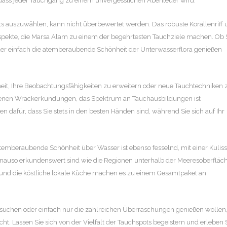
dass jeder Tauchgang zu einem unvergesslichen Abenteuer wird.
ts auszuwählen, kann nicht überbewertet werden. Das robuste Korallenriff
spekte, die Marsa Alam zu einem der begehrtesten Tauchziele machen. Ob 
er einfach die atemberaubende Schönheit der Unterwasserflora genießen
eit, Ihre Beobachtungsfähigkeiten zu erweitern oder neue Tauchtechniken 
ttenen Wrackerkundungen, das Spektrum an Tauchausbildungen ist
n dafür, dass Sie stets in den besten Händen sind, während Sie sich auf Ihr
atemberaubende Schönheit über Wasser ist ebenso fesselnd, mit einer Kulis
enauso erkundenswert sind wie die Regionen unterhalb der Meeresoberfläch
r und die köstliche lokale Küche machen es zu einem Gesamtpaket an
 suchen oder einfach nur die zahlreichen Überraschungen genießen wollen,
ht. Lassen Sie sich von der Vielfalt der Tauchspots begeistern und erleben 