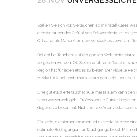
28 NOV
UNVERGESSLICHE 
Stellen Sie sich vor, Sie tauchen ab in kristallklares 
atemberaubendes Gefühl von Schwerelosigkeit mit j
Ort dafür als Marsa Alam, ein verstecktes Juwel am Ro
Beliebt bei Tauchern auf der ganzen Welt bietet Marsa
vergessen werden. Ob Sie ein erfahrener Taucher sind 
Region hat für jeden etwas zu bieten. Der visuelle R
Mekka für
tauchspots marsa alam
gemacht, und es ist
Eine gut etablierte
tauchschule marsa alam
kann den U
Unterwasserwelt geht. Professionelle Guides begleiten
Gegend zu bieten hat. Nicht nur die Artenvielfalt beei
Für viele, die hierherkommen, ist die erste Adresse ein
optimale Bedingungen für Tauchgänge bietet. Mit mode