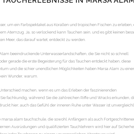
TAUCHERLEBNISSE IN MARSA ALA
Wasser, um ein Farbspektakel aus Korallen und tropischen Fischen zu erleben, 
edem Atemzug.
Ja, so verlockend kann Tauchen sein, und es gibt keinen bes
ten Meer, das darauf wartet, entdeckt zu werden.
 Alam beeindruckende Unterwasserlandschaften, die Sie nicht so schnell
oder gerade die erste Begeisterung für das Tauchen entdeckt haben, diese
eichtum und die schier unendlichen Möglichkeiten haben Marsa Alam zu ein
 kein Wunder, warum.
nterschied machen, wenn es um das Erleben der faszinierenden
 Sie fachkundig, während Sie die zahlreichen Riffe und Wracks erkunden, di
ndruckt hier; auch das Gefühl der inneren Ruhe unter Wasser ist unvergleichl
e
marsa alam tauchschule
, die sowohl Anfängern als auch Fortgeschrittene
rnen Ausrüstungen und qualifizierten Tauchlehrern wird hier auf Sicherhe