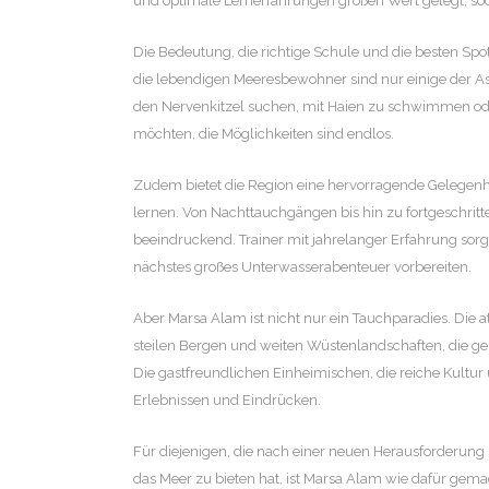
und optimale Lernerfahrungen großen Wert gelegt, so
Die Bedeutung, die richtige Schule und die besten Spo
die lebendigen Meeresbewohner sind nur einige der A
den Nervenkitzel suchen, mit Haien zu schwimmen od
möchten, die Möglichkeiten sind endlos.
Zudem bietet die Region eine hervorragende Gelegenh
lernen. Von Nachttauchgängen bis hin zu fortgeschri
beeindruckend. Trainer mit jahrelanger Erfahrung sorge
nächstes großes Unterwasserabenteuer vorbereiten.
Aber Marsa Alam ist nicht nur ein Tauchparadies. Die 
steilen Bergen und weiten Wüstenlandschaften, die g
Die gastfreundlichen Einheimischen, die reiche Kultu
Erlebnissen und Eindrücken.
Für diejenigen, die nach einer neuen Herausforderung
das Meer zu bieten hat, ist Marsa Alam wie dafür gemac