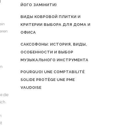
M
ЙОГО ЗАМІНИТИ)
ВИДЫ КОВРОВОЙ ПЛИТКИ И
ein
КРИТЕРИИ ВЫБОРА ДЛЯ ДОМА И
seren
ОФИСА
САКСОФОНЫ: ИСТОРИЯ, ВИДЫ,
ОСОБЕННОСТИ И ВЫБОР
МУЗЫКАЛЬНОГО ИНСТРУМЕНТА
em
POURQUOI UNE COMPTABILITÉ
SOLIDE PROTÈGE UNE PME
VAUDOISE
e die
ich.
n
it