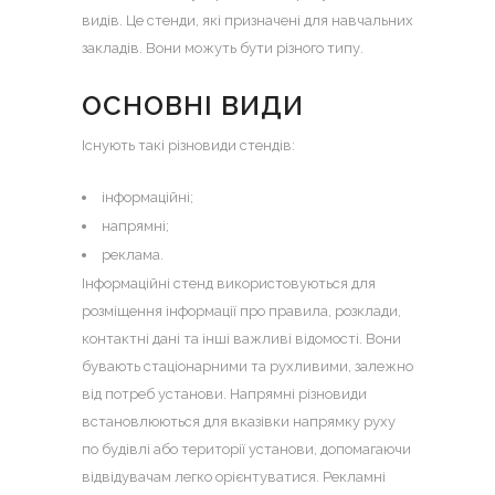
видів. Це стенди, які призначені для навчальних
закладів. Вони можуть бути різного типу.
ОСНОВНІ ВИДИ
Iснують такі різновиди стендів:
інформаційні;
напрямні;
реклама.
Інформаційні стенд використовуються для
розміщення інформації про правила, розклади,
контактні дані та інші важливі відомості. Вони
бувають стаціонарними та рухливими, залежно
від потреб установи. Напрямні різновиди
встановлюються для вказівки напрямку руху
по будівлі або території установи, допомагаючи
відвідувачам легко орієнтуватися. Рекламні