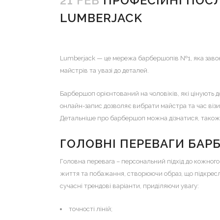
21 FEB
ПРОФЕСІЙНІ ПОСЛ
LUMBERJACK
Lumberjack — це мережа барбершопів №1, яка завою
майстрів та увазі до деталей.
Барбершоп орієнтований на чоловіків, які цінують 
онлайн-запис дозволяє вибрати майстра та час візи
Детальніше про барбершоп можна дізнатися, тако
ГОЛОВНІ ПЕРЕВАГИ БАР
Головна перевага – персональний підхід до кожного
життя та побажання, створюючи образ, що підкреслю
сучасні трендові варіанти, приділяючи увагу:
точності ліній;