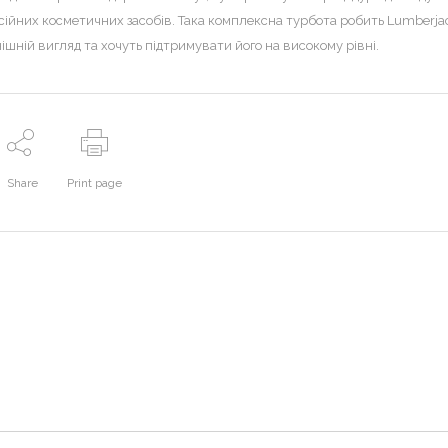
ійних косметичних засобів. Така комплексна турбота робить Lumberja
внішній вигляд та хочуть підтримувати його на високому рівні.
Share
Print page