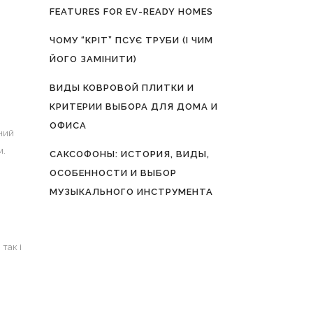
FEATURES FOR EV-READY HOMES
ЧОМУ “КРІТ” ПСУЄ ТРУБИ (І ЧИМ
ЙОГО ЗАМІНИТИ)
ВИДЫ КОВРОВОЙ ПЛИТКИ И
КРИТЕРИИ ВЫБОРА ДЛЯ ДОМА И
ОФИСА
чний
м.
САКСОФОНЫ: ИСТОРИЯ, ВИДЫ,
ОСОБЕННОСТИ И ВЫБОР
МУЗЫКАЛЬНОГО ИНСТРУМЕНТА
так і