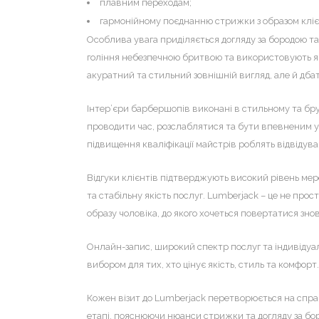
плавним переходам;
гармонійному поєднанню стрижки з образом кліє
Особлива увага приділяється догляду за бородою т
гоління небезпечною бритвою та використовують якіс
акуратний та стильний зовнішній вигляд, але й дбат
Інтер’єри барбершопів виконані в стильному та бр
проводити час, розслаблятися та бути впевненим у ре
підвищення кваліфікації майстрів роблять відвідув
Відгуки клієнтів підтверджують високий рівень мере
та стабільну якість послуг. Lumberjack – це не про
образу чоловіка, до якого хочеться повертатися знов
Онлайн-запис, широкий спектр послуг та індивідуа
вибором для тих, хто цінує якість, стиль та комфорт.
Кожен візит до Lumberjack перетворюється на спр
етапі, пояснюючи нюанси стрижки та догляду за бо