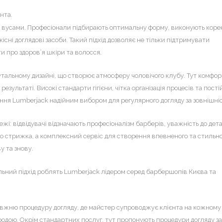
нта.
а вусами. Професіонали підбирають оптимальну форму, виконують коре
ні доглядові засоби. Такий підхід дозволяє не тільки підтримувати
и про здоров’я шкіри та волосся.
утальному дизайні, що створює атмосферу чоловічого клубу. Тут комфо
зультаті. Високі стандарти гігієни, чітка організація процесів та пості
ання Lumberjack надійним вибором для регулярного догляду за зовнішні
жі: відвідувачі відзначають професіоналізм барберів, уважність до дет
сто стрижка, а комплексний сервіс для створення впевненого та стильн
у та знову.
льний підхід роблять Lumberjack лідером серед барбершопів Києва та
авжню процедуру догляду, де майстер супроводжує клієнта на кожному
родою. Окрім стандартних послуг, тут пропонують процедури догляду за