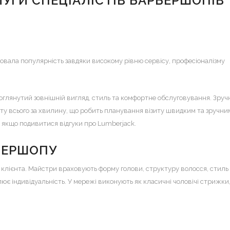
УГИ СПЕЦІАЛІСТІВ БАРБЕРШОПІВ
вала популярність завдяки високому рівню сервісу, професіоналізму
доглянутий зовнішній вигляд, стиль та комфортне обслуговування. Зру
ту всього за хвилину, що робить планування візиту швидким та зручни
ж якщо подивитися
відгуки про Lumberjack
.
БЕРШОПУ
 клієнта. Майстри враховують форму голови, структуру волосся, стиль
є індивідуальність. У мережі виконують як класичні чоловічі стрижки, 