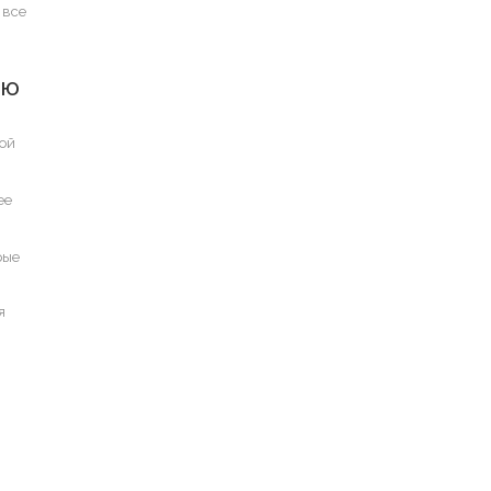
 все
ИЮ
ной
ее
рые
й
я