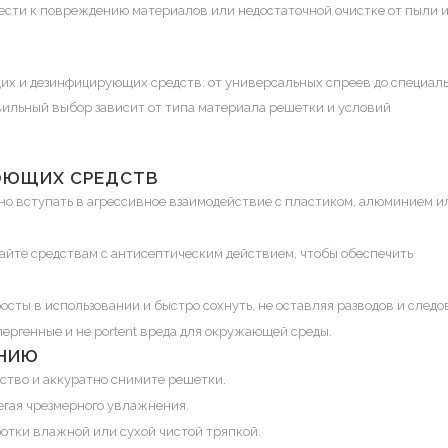
сти к повреждению материалов или недостаточной очистке от пыли 
х и дезинфицирующих средств: от универсальных спреев до специал
авильный выбор зависит от типа материала решетки и условий
ОЮЩИХ СРЕДСТВ
жно вступать в агрессивное взаимодействие с пластиком, алюминием и
айте средствам с антисептическим действием, чтобы обеспечить
сты в использовании и быстро сохнуть, не оставляя разводов и следо
ергенные и не portent вреда для окружающей среды.
АНИЮ
ство и аккуратно снимите решетки.
бегая чрезмерного увлажнения.
отки влажной или сухой чистой тряпкой.