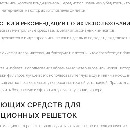
ьтры или корпуса кондиционера. Перед использованием убедитесь, что
я материалов, из которых изготовлены фильтры.
СТКИ И РЕКОМЕНДАЦИИ ПО ИХ ИСПОЛЬЗОВАН
зовать нейтральные средства, избегая агрессивных химикатов.
пускаются в виде спреев или пенок и идеально подходят для деликат
очистки для уничтожения бактерий и плесени, что способствует бол
тв и избегать использования абразивных материалов или ножей, кото
вки фильтров лучше всего использовать теплую воду и мягкий моющи
авая им полностью высохнуть перед повторной установкой. Правильна
печить безопасную и эффективную чистку кондиционера.
ОЮЩИХ СРЕДСТВ ДЛЯ
ЯЦИОННЫХ РЕШЕТОК
нтиляционных решеток важно учитывать их состав и предназначение.