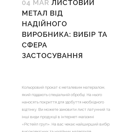
04 MAR
ЛИСТОВИЙ
МЕТАЛ ВІД
НАДІЙНОГО
ВИРОБНИКА: ВИБІР ТА
СФЕРА
ЗАСТОСУВАННЯ
Кольоровий прокат є металевим матеріалом,
який піддають спеціальній обробці. На нього
наносять покриття для здобуття необхідного
відтінку.
Ви можете замовити
лист латунний
та
інші види продукції в інтернет-магазині
«Рістейл груп». На вас чекає найширший вибір
високоякісних та надійних матеріалів.