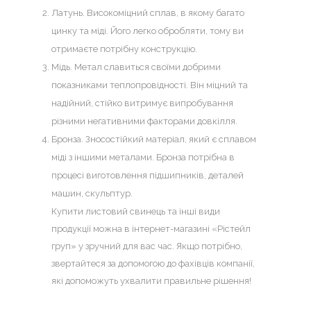
Латунь. Високоміцний сплав, в якому багато
цинку та міді. Його легко обробляти, тому ви
отримаєте потрібну конструкцію.
Мідь. Метал славиться своїми добрими
показниками теплопровідності. Він міцний та
надійний, стійко витримує випробування
різними негативними факторами довкілля.
Бронза. Зносостійкий матеріал, який є сплавом
міді з іншими металами. Бронза потрібна в
процесі виготовлення підшипників, деталей
машин, скульптур.
Купити
листовий свинець
та інші види
продукції можна в інтернет-магазині «Рістейл
груп» у зручний для вас час. Якщо потрібно,
звертайтеся за допомогою до фахівців компанії,
які допоможуть ухвалити правильне рішення!