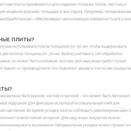
нитные плиты применяются для создания стильных полов, лестниц и
для мощения дорожек, площадок и зон отдыха. Например, полированны
рмообработанные – обеспечивают нескользящую поверхность для улич
ТНЫЕ ПЛИТЫ?
в лучше использовать плиты толщиной 30–50 мм, чтобы выдерживать
ов достаточно толщины 20–30 мм. Важно учитывать тип обработки:
амня, но может быть скользкой, поэтому для наружных работ лучше
 гранит от производителя, что позволяет заказать плиты нестандартн
ИТЫ?
ова должна быть ровной, чистой и прочной – это может быть бетонная
ной подушкой. Для фиксации используйте специальный клей для
ное сцепление. Во время укладки важно соблюдать равномерные швы (
заполняют влагостойкой затиркой. Для наружных покрытий можно
 минимизировать загрязнения. Неправильная укладка может привести 