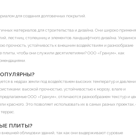
риалом для создания долговечных покрытий.
етичных материалов для строительства и дизайна. Они широко примен
тий, лестниц, столешниц и элементов ландшафтного дизайна. Украинс
вою прочность, устойчивость к внешним воздействиям и разнообразие
ые плиты, чтобы они служили десятилетиями? ООО «Гранум», как
комендациями.
ПОПУЛЯРНЫ?
уется в недрах земли под воздействием высоких температур и давлени
истиками: высокой прочностью, устойчивостью к морозу, влаге и
 предлагаемые
ООО «Гранум»
, отличаются разнообразием текстур и ц
или красного. Это позволяет использовать их в самых разных проектах, 
 террас.
ЫЕ ПЛИТЫ?
я внешней облицовки зданий, так как они выдерживают суровые