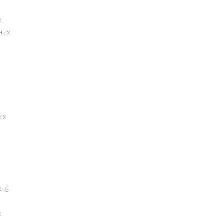
е
ных
ых
2–5
к