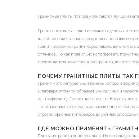
Гранитные плиты по праву считаются лучшим мате
Гранитные плиты
– один из самых надежных и эст
для облицовки фасадов, создания напольных покры
гранит, особенно гранит Коростышев, ценится за с
оттенков. Но как правильно использовать гранитн
производитель качественного гранита, делится ре
ПОЧЕМУ ГРАНИТНЫЕ ПЛИТЫ ТАК 
Гранит – это натуральный камень, который формир
Благодаря этому он обладает уникальными характер
ультрафиолету. Гранитные плиты из Коростышева,
– от классического серого до насыщенного черного 
строгих офисных интерьеров до уютных загородных
ГДЕ МОЖНО ПРИМЕНЯТЬ ГРАНИТН
Плиты из гранита универсальны. Их используют дл