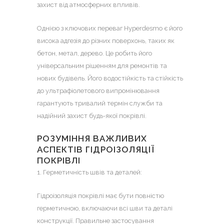
захист від атмосферних впливів.
Однією з ключових переваг Hyperdesmo є його
висока адгезія до різних поверхонь, таких як
бетон, метал, дерево. Це робить його
універсальним рішенням для ремонтів та
нових будівель. Його водостійкість та стійкість
до ультрафіолетового випромінювання
гарантують тривалий термін служби та
надійний захист будь-якої покрівлі.
РОЗУМІННЯ ВАЖЛИВИХ
АСПЕКТІВ ГІДРОІЗОЛЯЦІЇ
ПОКРІВЛІ
1. Герметичність швів та деталей:
Гідроізоляція покрівлі
має бути повністю
герметичною, включаючи всі шви та деталі
конструкції. Правильне застосування