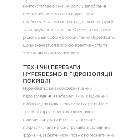
контексті грає визначну роль у запобіганні
проникненню вологи та подальшим
проблемам, таким як розкладання конструкції
та формування плісняви. Одним з передових
рішень в цій сфері є використання Hyperdesmo,
що визначається високою ефективністю та
тривалим захистом покрівлі.
ТЕХНІЧНІ ПЕРЕВАГИ
HYPERDESMO В ГІДРОІЗОЛЯЦІЇ
ПОКРІВЛІ
Hyperdesmo
, це високоефективний
гідроізоляційний матеріал, який є відмінним
вибором для будь-якого типу покрівлі. Його
технічні характеристики дозволяють
використовувати його як на плоских
покрівлях, так і на конструкціях зі складними
формами, забезпечуючи повністю герметичний