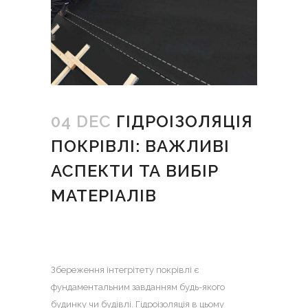
04 DEC
ГІДРОІЗОЛЯЦІЯ
ПОКРІВЛІ: ВАЖЛИВІ
АСПЕКТИ ТА ВИБІР
МАТЕРІАЛІВ
Збереження інтегрітету покрівлі є
фундаментальним завданням будь-якого
будинку чи будівлі.
Гідроізоляція в цьому