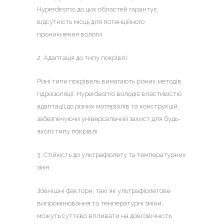
Hyperdesmo до цих областей гарантує
відсутність місць для потенційного
проникнення вологи.
2. Адаптація до типу покрівлі:
Різні типи покрівель вимагають різних методів
гідроізоляції. Hyperdesmo володіє властивістю
адаптації до різних матеріалів та конструкцій,
забезпечуючи універсальний захист для будь-
якого типу покрівлі.
3. Стійкість до ультрафіолету та температурних
змін:
Зовнішні фактори, такі як ультрафіолетове
випромінювання та температурні зміни,
можуть суттєво впливати на довговічність