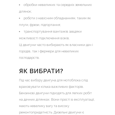
обробки невеликих та середніх земельних
ділянок;
роботи з навісним обладнанням, таким як
плуги, фрези, підгортання;
транспортування вантажів завдяки
можливості підключення візків.
Ці двигуни часто вибирають як власники дач і
городів, так і фермери для невеликих
господарств.
ЯК ВИБРАТИ?
Під час вибору двигуна для мотоблока слід
враховувати кілька важливих факторів.
Бензинові двигуни підходять для легких робіт
на дачних ділянках. Вони прості в експлуатації,
мають невелику вагу та високу
ремонтопридатність. Дизельні двигуни є