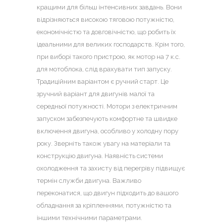
кращими для більш інтенсивних завдань. Вони
відрізняються високою тяговою потужністю,
економічністю та довговічністю, що робить їх
ідеальними для великих господарств. Крім того,
при виборі такого пристрою, як
мотор на 7 к.с.
для мотоблока
, слід врахувати тип запуску.
Традиційним варіантом є ручний старт. Це
зручний варіант для двигунів малої та
середньої потужності. Мотори з електричним
запуском забезпечують комфортне та швидке
включення двигуна, особливо у холодну пору
року. Зверніть також увагу на матеріали та
конструкцію двигуна. Наявність системи
охолодження та захисту від перегріву підвищує
термін служби двигуна. Важливо
переконатися, що двигун підходить до вашого
обладнання за кріпленнями, потужністю та
іншими технічними параметрами.