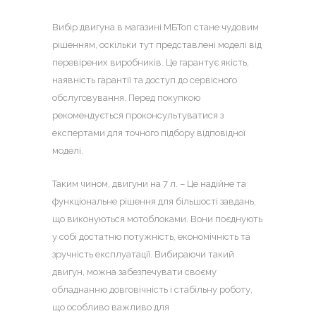
Вибір двигуна в магазині МБТоп стане чудовим
рішенням, оскільки тут представлені моделі від
перевірених виробників. Це гарантує якість,
наявність гарантії та доступ до сервісного
обслуговування. Перед покупкою
рекомендується проконсультуватися з
експертами для точного підбору відповідної
моделі.
Таким чином, двигуни на 7 л. – Це надійне та
функціональне рішення для більшості завдань,
що виконуються мотоблоками. Вони поєднують
у собі достатню потужність, економічність та
зручність експлуатації. Вибираючи такий
двигун, можна забезпечувати своєму
обладнанню довговічність і стабільну роботу,
що особливо важливо для