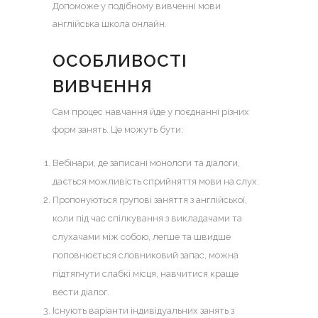
Допоможе у подібному вивченні мови
англійська школа онлайн
.
ОСОБЛИВОСТІ
ВИВЧЕННЯ
Сам процес навчання йде у поєднанні різних
форм занять. Це можуть бути:
Вебінари, де записані монологи та діалоги,
дається можливість сприйняття мови на слух.
Пропонуються
групові заняття з англійської
,
коли під час спілкування з викладачами та
слухачами між собою, легше та швидше
поповнюється словниковий запас, можна
підтягнути слабкі місця, навчитися краще
вести діалог.
Існують варіанти індивідуальних занять з