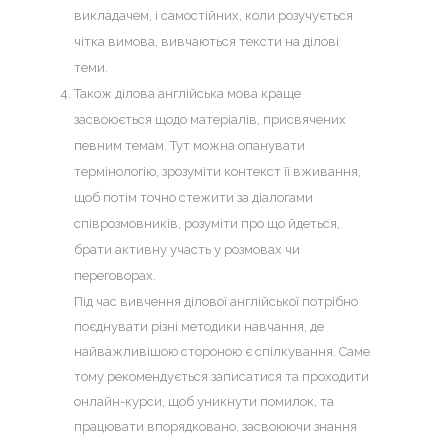
викладачем, і самостійних, коли розучується
чітка вимова, вивчаються тексти на ділові
теми.
Також
ділова англійська мова
краще
засвоюється щодо матеріалів, присвячених
певним темам. Тут можна опанувати
термінологію, зрозуміти контекст її вживання,
щоб потім точно стежити за діалогами
співрозмовників, розуміти про що йдеться,
брати активну участь у розмовах чи
переговорах.
Під час вивчення ділової англійської потрібно
поєднувати різні методики навчання, де
найважливішою стороною є спілкування. Саме
тому рекомендується записатися та проходити
онлайн-курси, щоб уникнути помилок, та
працювати впорядковано, засвоюючи знання