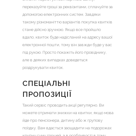
переказуйте гроші за реквізитами, сплачуйте за
допомогою електронних систем. Завдяки
такому різноманіттю варіантів покупка квитків
стане дійсно зручною. Якщо все пройшло
вдало, квиток буде надісланий на адресу вашої
електронної пошти, тому він завжди буде у вас
під рукою. Просто покажіть його провіднику,
але в деяких випадках доведеться
роздрукувати квиток.
СПЕЦІАЛЬНІ
ПРОПОЗИЦІЇ
Такий сервіс проводить акції регулярно. Ви
можете отримати знижки на квитки, якщо мова
йде про пенсіонера, дитину або ж групову
поїздку. Вам вдасться заощадити на подорожах
крупну суму грошей, а в особливості в тому