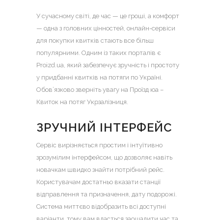
У сучасному світі, де час — це гроші, а комфорт
— одна з головних цінностей, онлайн-сервіси
для покупки квитків стають все більш
популярними.
Одним із таких порталів є
Proizd.ua, який забезпечує зручність і простоту
у придбанні квитків на потяги по Україні.
Обов’язково зверніть увагу на
Проїзд юа –
Квиток на потяг Укрзалізниця.
ЗРУЧНИЙ ІНТЕРФЕЙС
Сервіс вирізняється простим і інтуїтивно
зрозумілим інтерфейсом, що дозволяє навіть
новачкам швидко знайти потрібний рейс.
Користувачам достатньо вказати станції
відправлення та призначення, дату подорожі.
Система миттєво відобразить всі доступні
варіанти, тому вам вдасться заощадити час та