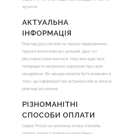
зусилля.
АКТУАЛЬНА
ІНФОРМАЦІЯ
Розклад руху потягів на такому перевіреному
порталі винятково актуальний. Дані тут
регулярно оновлюються, тому вам вдасться
попередити неприємні сюрпризи при своїх
мандрівках. Ви завжди можете бути впевнені в
тому, що інформація про затримки або ж зміни в
розкладі актуальна.
РІЗНОМАНІТНІ
СПОСОБИ ОПЛАТИ
Сервіс Proizd.ua пропонує кілька способів
оплати. Користуйтеся карткою банку,