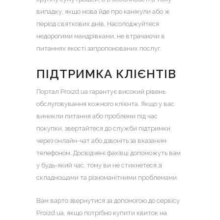
випадку, якщо мова йде про канікули або ж
період святкових днів. Насолоджуйтеся
недорогими мандрівками, не втрачаючи в
питаннях якості запропонованих послуг.
ПІДТРИМКА КЛІЄНТІВ
Портал Proizd.ua гарантує високий рівень
обслуговування кожного клієнта. Якщо у вас
виникли питання або проблеми під час
покупки, звертайтеся до служби підтримки
через онлайн-чат або дзвоніть за вказаним
телефоном. Досвідчені фахівці допоможуть вам
у будь-який час, тому ви не стикнетеся зі
складнощами та різноманітними проблемами.
Вам варто звернутися за допомогою до сервісу
Proizd.ua, якщо потрібно купити квиток на