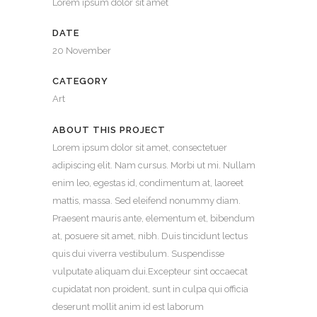
Lorem ipsum dolor sit amet
DATE
20 November
CATEGORY
Art
ABOUT THIS PROJECT
Lorem ipsum dolor sit amet, consectetuer
adipiscing elit. Nam cursus. Morbi ut mi. Nullam
enim leo, egestas id, condimentum at, laoreet
mattis, massa. Sed eleifend nonummy diam.
Praesent mauris ante, elementum et, bibendum
at, posuere sit amet, nibh. Duis tincidunt lectus
quis dui viverra vestibulum. Suspendisse
vulputate aliquam dui.Excepteur sint occaecat
cupidatat non proident, sunt in culpa qui officia
deserunt mollit anim id est laborum