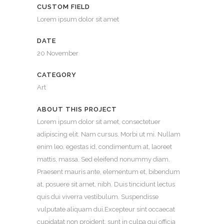
CUSTOM FIELD
Lorem ipsum dolor sit amet
DATE
20 November
CATEGORY
Art
ABOUT THIS PROJECT
Lorem ipsum dolor sit amet, consectetuer
adipiscing elit. Nam cursus. Morbi ut mi. Nullam
enim leo, egestas id, condimentum at, laoreet
mattis, massa. Sed eleifend nonummy diam.
Praesent mauris ante, elementum et, bibendum
at, posuere sit amet, nibh. Duis tincidunt lectus
quis dui viverra vestibulum. Suspendisse
vulputate aliquam dui.Excepteur sint occaecat
cupidatat non proident, sunt in culpa qui officia