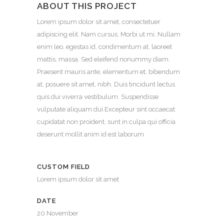
ABOUT THIS PROJECT
Lorem ipsum dolor sit amet, consectetuer
adipiscing elit. Nam cursus. Morbi ut mi. Nullam
enim leo, egestas id, condimentum at, laoreet
mattis, massa. Sed eleifend nonummy diam.
Praesent mauris ante, elementum et, bibendum
at, posuere sit amet, nibh. Duis tincidunt lectus
quis dui viverra vestibulum. Suspendisse
vulputate aliquam dui.Excepteur sint occaecat
cupidatat non proident, sunt in culpa qui officia
deserunt mollit anim id est laborum
CUSTOM FIELD
Lorem ipsum dolor sit amet
DATE
20 November