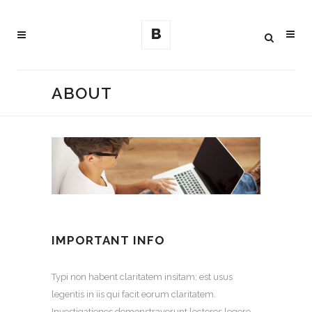
ABOUT
IMPORTANT INFO
Typi non habent claritatem insitam; est usus
legentis in iis qui facit eorum claritatem.
Investigationes demonstraverunt lectores legere